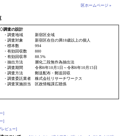
区ホームページ »
覧
◇調査の設計
・調査地域 新宿区全域
・調査対象 新宿区在住の満18歳以上の個人
・標本数 994
・有効回収数 880
・有効回収率 88.5%
・抽出方法 層化二段無作為抽出法
・調査期間 令和6年10月1日～令和6年10月15日
・調査方法 郵送配布・郵送回収
・調査委託業者 株式会社リサーチワークス
・調査実施担当 区政情報課広聴係
ー]
ー]
プレビュー]