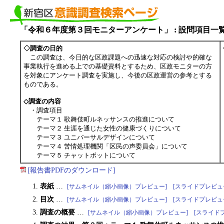
「令和６年度第３回モニターアンケート」 : 設問項目一
◇調査の日的
この調査は、今日的な区政課題への迅速な対応の検討や的確な
事業執行を進める上での基礎資料とするため、区政モニターの方
を対象にアンケート調査を実施し、今後の区政運営の参考とする
ものである。
◇調査の内容
・調査項目
テーマ１ 歌舞伎町ルネッサンスの推進について
テーマ２ 生涯を通じた女性の健康づくりについて
テーマ３ ユニバーサルデザインについて
テーマ４ 苦情処理機関「区民の声委員会」について
テーマ５ チャットボットについて
[報告書PDFのダウンロード]
表紙
…
[サムネイル（縮小画像）プレビュー]
[スライドプレビュ
目次
…
[サムネイル（縮小画像）プレビュー]
[スライドプレビュ
調査の概要
…
[サムネイル（縮小画像）プレビュー]
[スライド