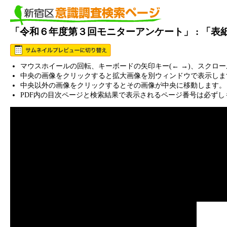
「令和６年度第３回モニターアンケート」 : 「
マウスホイールの回転、キーボードの矢印キー(← →)、スクロ
中央の画像をクリックすると拡大画像を別ウィンドウで表示しま
中央以外の画像をクリックするとその画像が中央に移動します。
PDF内の目次ページと検索結果で表示されるページ番号は必ずし