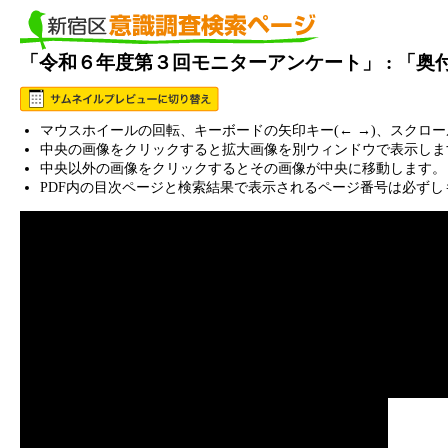
「令和６年度第３回モニターアンケート」 : 「
マウスホイールの回転、キーボードの矢印キー(← →)、スクロ
中央の画像をクリックすると拡大画像を別ウィンドウで表示しま
中央以外の画像をクリックするとその画像が中央に移動します。
PDF内の目次ページと検索結果で表示されるページ番号は必ずし