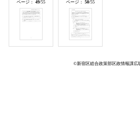
ページ：
49
/55
ページ：
50
/55
©新宿区総合政策部区政情報課広聴係 