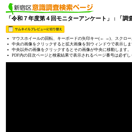
「令和７年度第４回モニターアンケート」 : 「
マウスホイールの回転、キーボードの矢印キー(← →)、スクロ
中央の画像をクリックすると拡大画像を別ウィンドウで表示しま
中央以外の画像をクリックするとその画像が中央に移動します。
PDF内の目次ページと検索結果で表示されるページ番号は必ずし