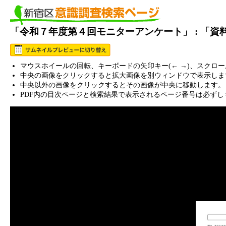
「令和７年度第４回モニターアンケート」 : 「
マウスホイールの回転、キーボードの矢印キー(← →)、スクロ
中央の画像をクリックすると拡大画像を別ウィンドウで表示しま
中央以外の画像をクリックするとその画像が中央に移動します。
PDF内の目次ページと検索結果で表示されるページ番号は必ずし