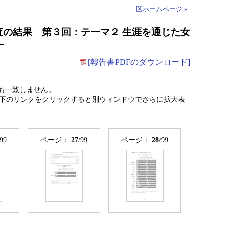
区ホームページ »
査の結果 第３回：テーマ２ 生涯を通じた女
ー
[報告書PDFのダウンロード]
も一致しません。
下のリンクをクリックすると別ウィンドウでさらに拡大表
/99
ページ：
27
/99
ページ：
28
/99