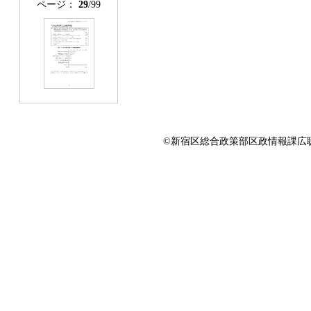
ページ：
29
/99
©新宿区総合政策部区政情報課広聴係 