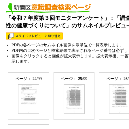
「令和７年度第３回モニターアンケート」 : 「調
性の健康づくりについて」のサムネイルプレビュ
PDFの各ページのサムネイル画像を章単位で一覧表示します。
PDF内の目次ページと検索結果で表示されるページ番号は必ずし
画像をクリックすると画像が拡大表示します。拡大表示後、一番
示します。
ページ：
24
/99
ページ：
25
/99
ページ：
26