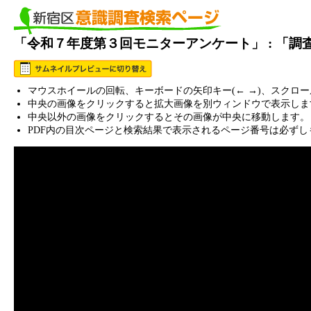
「令和７年度第３回モニターアンケート」 : 「
マウスホイールの回転、キーボードの矢印キー(← →)、スクロ
中央の画像をクリックすると拡大画像を別ウィンドウで表示しま
中央以外の画像をクリックするとその画像が中央に移動します。
PDF内の目次ページと検索結果で表示されるページ番号は必ずし