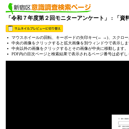
「令和７年度第２回モニターアンケート」 : 「
マウスホイールの回転、キーボードの矢印キー(← →)、スクロ
中央の画像をクリックすると拡大画像を別ウィンドウで表示しま
中央以外の画像をクリックするとその画像が中央に移動します。
PDF内の目次ページと検索結果で表示されるページ番号は必ずし