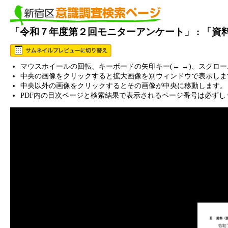
「令和７年度第２回モニターアンケート」 : 「
マウスホイールの回転、キーボードの矢印キー(← →)、スクロ
中央の画像をクリックすると拡大画像を別ウィンドウで表示しま
中央以外の画像をクリックするとその画像が中央に移動します。
PDF内の目次ページと検索結果で表示されるページ番号は必ずし