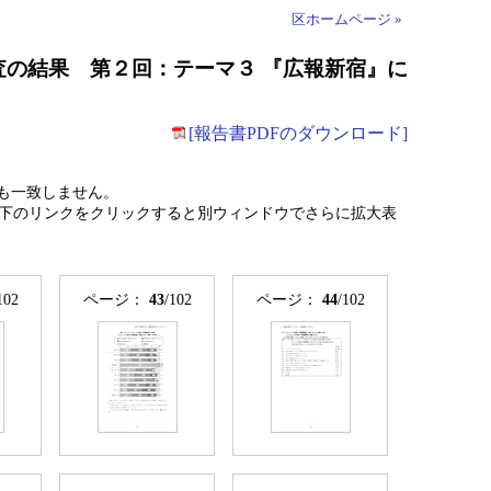
区ホームページ »
査の結果 第２回：テーマ３ 『広報新宿』に
[報告書PDFのダウンロード]
も一致しません。
下のリンクをクリックすると別ウィンドウでさらに拡大表
102
ページ：
43
/102
ページ：
44
/102