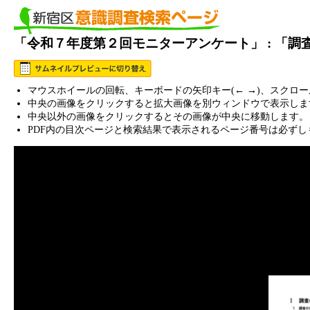
「令和７年度第２回モニターアンケート」 : 「
マウスホイールの回転、キーボードの矢印キー(← →)、スクロ
中央の画像をクリックすると拡大画像を別ウィンドウで表示しま
中央以外の画像をクリックするとその画像が中央に移動します。
PDF内の目次ページと検索結果で表示されるページ番号は必ずし