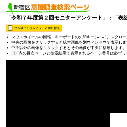
「令和７年度第２回モニターアンケート」 : 「
マウスホイールの回転、キーボードの矢印キー(← →)、スクロ
中央の画像をクリックすると拡大画像を別ウィンドウで表示しま
中央以外の画像をクリックするとその画像が中央に移動します。
PDF内の目次ページと検索結果で表示されるページ番号は必ずし