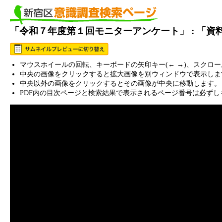
「令和７年度第１回モニターアンケート」 : 「
マウスホイールの回転、キーボードの矢印キー(← →)、スクロ
中央の画像をクリックすると拡大画像を別ウィンドウで表示しま
中央以外の画像をクリックするとその画像が中央に移動します。
PDF内の目次ページと検索結果で表示されるページ番号は必ずし