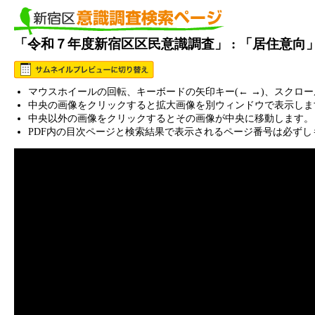
「令和７年度新宿区区民意識調査」 : 「居住意向
マウスホイールの回転、キーボードの矢印キー(← →)、スクロ
中央の画像をクリックすると拡大画像を別ウィンドウで表示しま
中央以外の画像をクリックするとその画像が中央に移動します。
PDF内の目次ページと検索結果で表示されるページ番号は必ずし