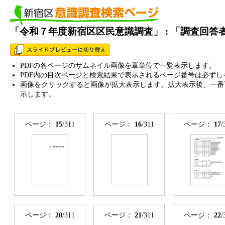
「令和７年度新宿区区民意識調査」 : 「調査回
PDFの各ページのサムネイル画像を章単位で一覧表示します。
PDF内の目次ページと検索結果で表示されるページ番号は必ずし
画像をクリックすると画像が拡大表示します。拡大表示後、一番
示します。
ページ：
15
/311
ページ：
16
/311
ページ：
17
/
ページ：
20
/311
ページ：
21
/311
ページ：
22
/