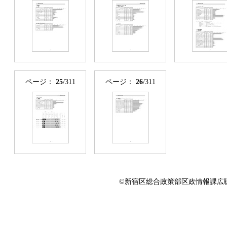
ページ：
25
/311
ページ：
26
/311
©新宿区総合政策部区政情報課広聴係 