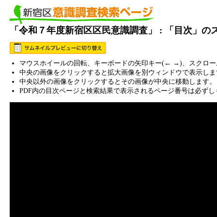
「令和７年度新宿区区民意識調査」 : 「目次」の
マウスホイールの回転、キーボードの矢印キー(← →)、スクロ
中央の画像をクリックすると拡大画像を別ウィンドウで表示しま
中央以外の画像をクリックするとその画像が中央に移動します。
PDF内の目次ページと検索結果で表示されるページ番号は必ずし