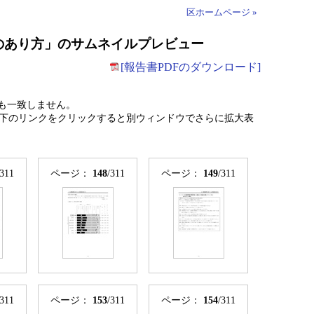
区ホームページ »
設のあり方」のサムネイルプレビュー
[報告書PDFのダウンロード]
も一致しません。
下のリンクをクリックすると別ウィンドウでさらに拡大表
/311
ページ：
148
/311
ページ：
149
/311
/311
ページ：
153
/311
ページ：
154
/311