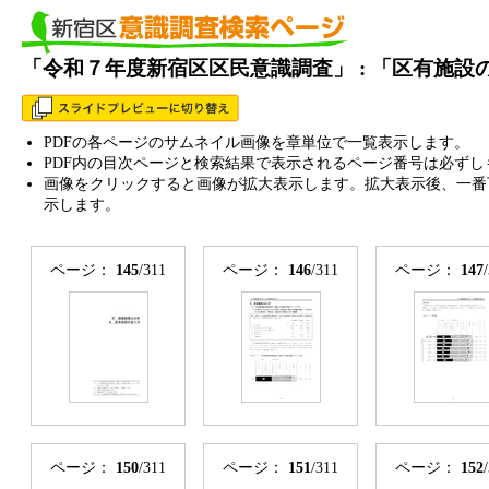
「令和７年度新宿区区民意識調査」 : 「区有施
PDFの各ページのサムネイル画像を章単位で一覧表示します。
PDF内の目次ページと検索結果で表示されるページ番号は必ずし
画像をクリックすると画像が拡大表示します。拡大表示後、一番
示します。
ページ：
145
/311
ページ：
146
/311
ページ：
147
ページ：
150
/311
ページ：
151
/311
ページ：
152