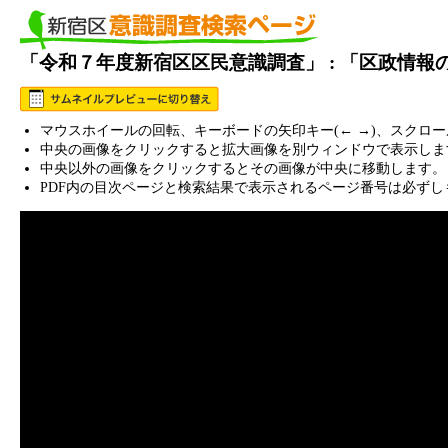
「令和７年度新宿区区民意識調査」 : 「区政情
マウスホイールの回転、キーボードの矢印キー(← →)、スクロ
中央の画像をクリックすると拡大画像を別ウィンドウで表示しま
中央以外の画像をクリックするとその画像が中央に移動します。
PDF内の目次ページと検索結果で表示されるページ番号は必ずし