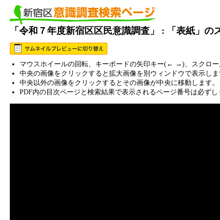
「令和７年度新宿区区民意識調査」 : 「表紙」の
マウスホイールの回転、キーボードの矢印キー(← →)、スクロ
中央の画像をクリックすると拡大画像を別ウィンドウで表示しま
中央以外の画像をクリックするとその画像が中央に移動します。
PDF内の目次ページと検索結果で表示されるページ番号は必ずし