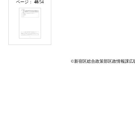
ページ：
48
/54
©新宿区総合政策部区政情報課広聴係 