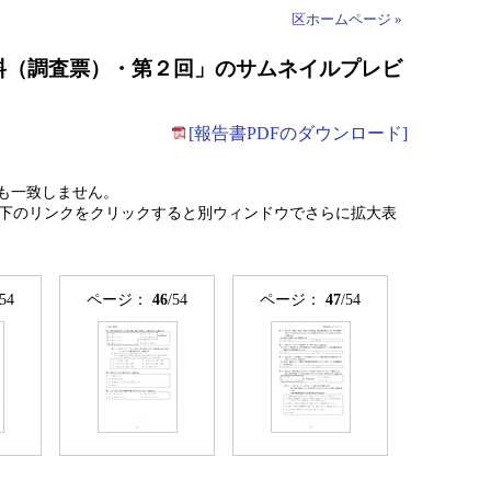
区ホームページ »
資料（調査票）・第２回」のサムネイルプレビ
[報告書PDFのダウンロード]
も一致しません。
下のリンクをクリックすると別ウィンドウでさらに拡大表
/54
ページ：
46
/54
ページ：
47
/54