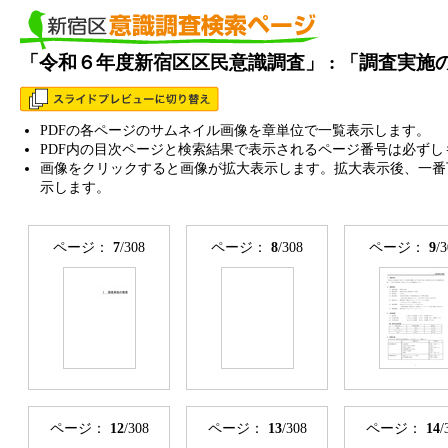
「令和６年度新宿区区民意識調査」 : 「調査実
PDFの各ページのサムネイル画像を章単位で一覧表示します。
PDF内の目次ページと検索結果で表示されるページ番号は必ずし
画像をクリックすると画像が拡大表示します。拡大表示後、一番
示します。
ページ：
7
/308
ページ：
8
/308
ページ：
9
/
ページ：
12
/308
ページ：
13
/308
ページ：
14
/