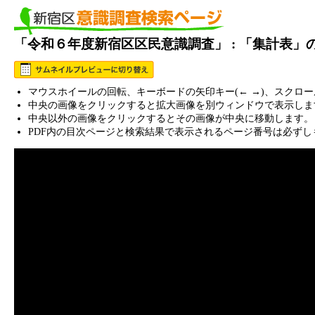
「令和６年度新宿区区民意識調査」 : 「集計表」
マウスホイールの回転、キーボードの矢印キー(← →)、スクロ
中央の画像をクリックすると拡大画像を別ウィンドウで表示しま
中央以外の画像をクリックするとその画像が中央に移動します。
PDF内の目次ページと検索結果で表示されるページ番号は必ずし