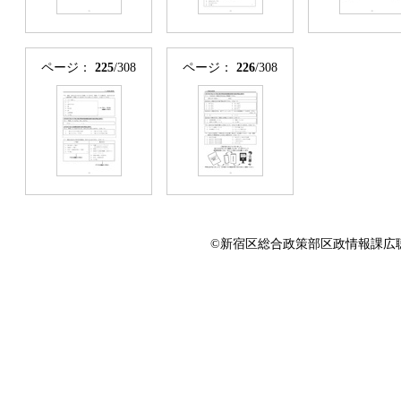
ページ：
225
/308
ページ：
226
/308
©新宿区総合政策部区政情報課広聴係 