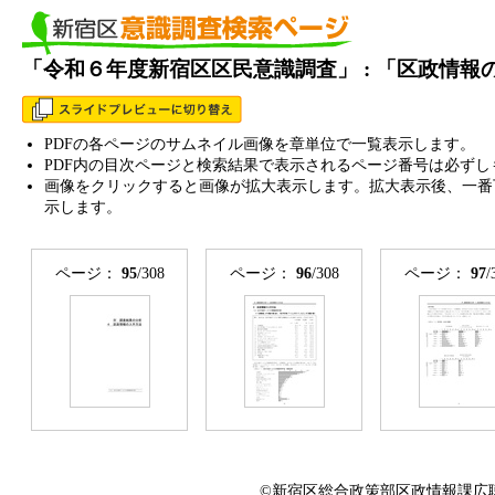
「令和６年度新宿区区民意識調査」 : 「区政情
PDFの各ページのサムネイル画像を章単位で一覧表示します。
PDF内の目次ページと検索結果で表示されるページ番号は必ずし
画像をクリックすると画像が拡大表示します。拡大表示後、一番
示します。
ページ：
95
/308
ページ：
96
/308
ページ：
97
/
©新宿区総合政策部区政情報課広聴係 