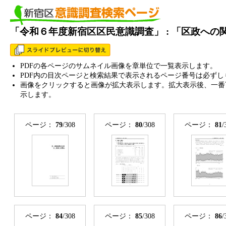
「令和６年度新宿区区民意識調査」 : 「区政へ
PDFの各ページのサムネイル画像を章単位で一覧表示します。
PDF内の目次ページと検索結果で表示されるページ番号は必ずし
画像をクリックすると画像が拡大表示します。拡大表示後、一番
示します。
ページ：
79
/308
ページ：
80
/308
ページ：
81
/
ページ：
84
/308
ページ：
85
/308
ページ：
86
/