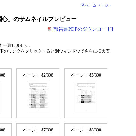
区ホームページ »
の関心」のサムネイルプレビュー
[報告書PDFのダウンロード]
も一致しません。
下のリンクをクリックすると別ウィンドウでさらに拡大表
308
ページ：
82
/308
ページ：
83
/308
308
ページ：
87
/308
ページ：
88
/308