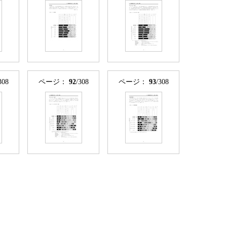
308
ページ：
92
/308
ページ：
93
/308