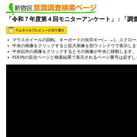
「令和７年度第４回モニターアンケート」 : 「
マウスホイールの回転、キーボードの矢印キー(← →)、スクロ
中央の画像をクリックすると拡大画像を別ウィンドウで表示しま
中央以外の画像をクリックするとその画像が中央に移動します。
PDF内の目次ページと検索結果で表示されるページ番号は必ずし