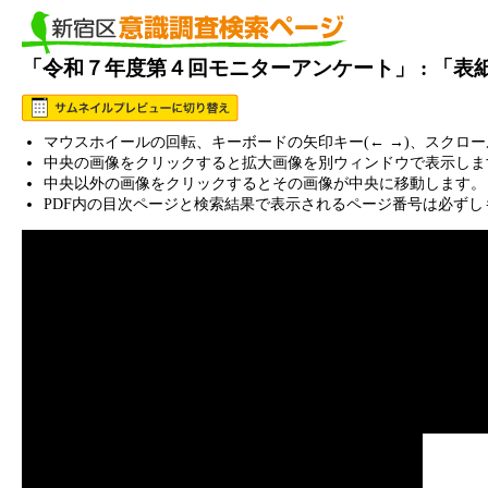
「令和７年度第４回モニターアンケート」 : 「
マウスホイールの回転、キーボードの矢印キー(← →)、スクロ
中央の画像をクリックすると拡大画像を別ウィンドウで表示しま
中央以外の画像をクリックするとその画像が中央に移動します。
PDF内の目次ページと検索結果で表示されるページ番号は必ずし