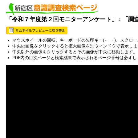
「令和７年度第２回モニターアンケート」 : 「
マウスホイールの回転、キーボードの矢印キー(← →)、スクロ
中央の画像をクリックすると拡大画像を別ウィンドウで表示しま
中央以外の画像をクリックするとその画像が中央に移動します。
PDF内の目次ページと検索結果で表示されるページ番号は必ずし