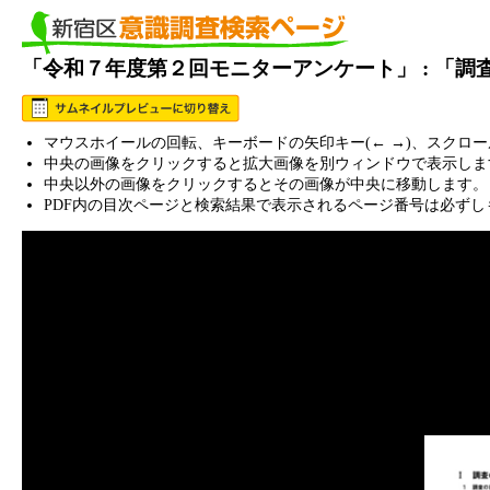
「令和７年度第２回モニターアンケート」 : 「
マウスホイールの回転、キーボードの矢印キー(← →)、スクロ
中央の画像をクリックすると拡大画像を別ウィンドウで表示しま
中央以外の画像をクリックするとその画像が中央に移動します。
PDF内の目次ページと検索結果で表示されるページ番号は必ずし