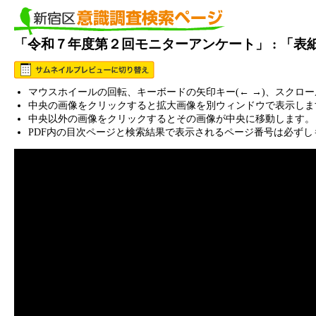
「令和７年度第２回モニターアンケート」 : 「
マウスホイールの回転、キーボードの矢印キー(← →)、スクロ
中央の画像をクリックすると拡大画像を別ウィンドウで表示しま
中央以外の画像をクリックするとその画像が中央に移動します。
PDF内の目次ページと検索結果で表示されるページ番号は必ずし