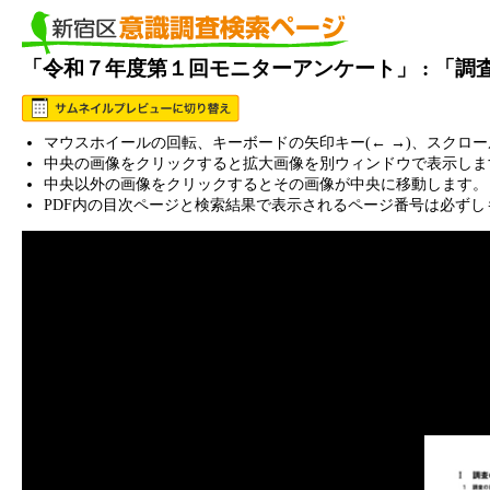
「令和７年度第１回モニターアンケート」 : 「
マウスホイールの回転、キーボードの矢印キー(← →)、スクロ
中央の画像をクリックすると拡大画像を別ウィンドウで表示しま
中央以外の画像をクリックするとその画像が中央に移動します。
PDF内の目次ページと検索結果で表示されるページ番号は必ずし