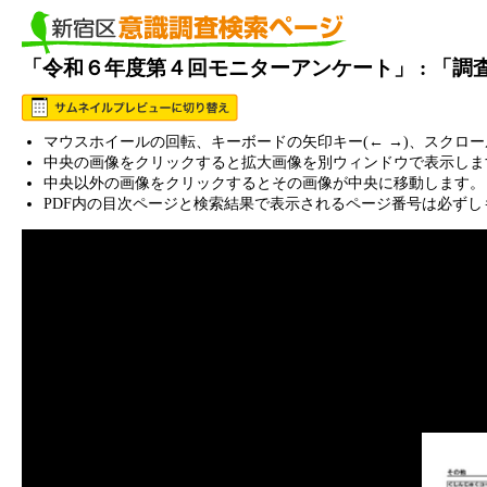
「令和６年度第４回モニターアンケート」 : 「
マウスホイールの回転、キーボードの矢印キー(← →)、スクロ
中央の画像をクリックすると拡大画像を別ウィンドウで表示しま
中央以外の画像をクリックするとその画像が中央に移動します。
PDF内の目次ページと検索結果で表示されるページ番号は必ずし