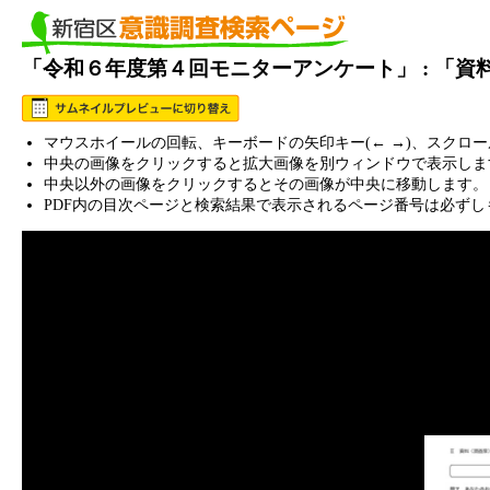
「令和６年度第４回モニターアンケート」 : 「
マウスホイールの回転、キーボードの矢印キー(← →)、スクロ
中央の画像をクリックすると拡大画像を別ウィンドウで表示しま
中央以外の画像をクリックするとその画像が中央に移動します。
PDF内の目次ページと検索結果で表示されるページ番号は必ずし