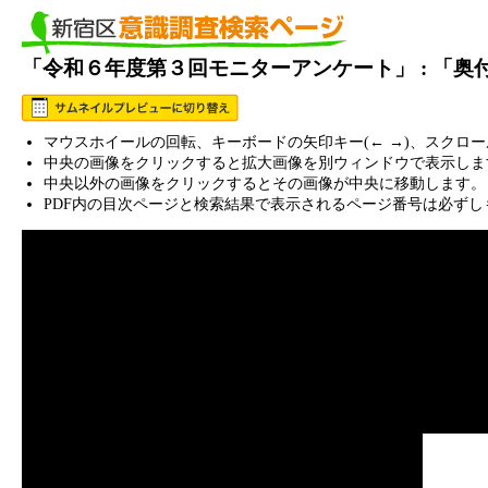
「令和６年度第３回モニターアンケート」 : 「
マウスホイールの回転、キーボードの矢印キー(← →)、スクロ
中央の画像をクリックすると拡大画像を別ウィンドウで表示しま
中央以外の画像をクリックするとその画像が中央に移動します。
PDF内の目次ページと検索結果で表示されるページ番号は必ずし